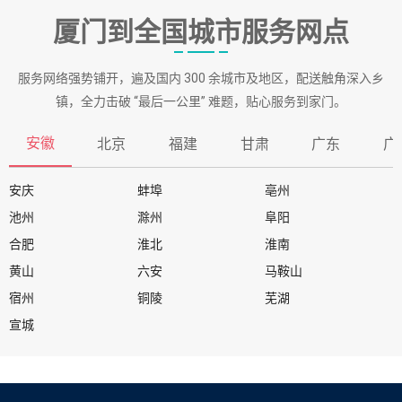
厦门到全国城市服务网点
服务网络强势铺开，遍及国内 300 余城市及地区，配送触角深入乡
镇，全力击破 “最后一公里” 难题，贴心服务到家门。
安徽
北京
福建
甘肃
广东
广
安庆
蚌埠
亳州
池州
滁州
阜阳
合肥
淮北
淮南
黄山
六安
马鞍山
宿州
铜陵
芜湖
宣城