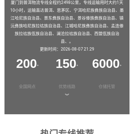
厦门到普洱物流专线全程约2498公里，专线运输用时大约1天
10小时，运输直达
普洱
、
思茅区
、
宁洱哈尼族彝族自治县
、
墨
江哈尼族自治县
、
景东彝族自治县
、
景谷傣族彝族自治县
、
镇
沅彝族哈尼族拉祜族自治县
、
江城哈尼族彝族自治县
、
孟连傣
族拉祜族佤族自治县
、
澜沧拉祜族自治县
、
西盟佤族自治
县
、。
更新时间：2026-08-07 21:29
200
150
6000
+
+
+
全国网点
优势线路
仓储托管
︾
热门专线推荐