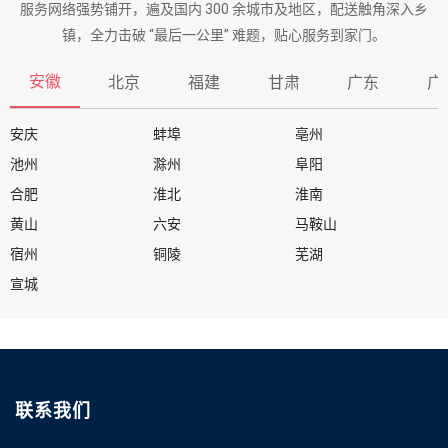
服务网络强势铺开，遍及国内 300 余城市及地区，配送触角深入乡
镇，全力击破 “最后一公里” 难题，贴心服务到家门。
安徽
北京
福建
甘肃
广东
广
安庆
蚌埠
亳州
池州
滁州
阜阳
合肥
淮北
淮南
黄山
六安
马鞍山
宿州
铜陵
芜湖
宣城
联系我们