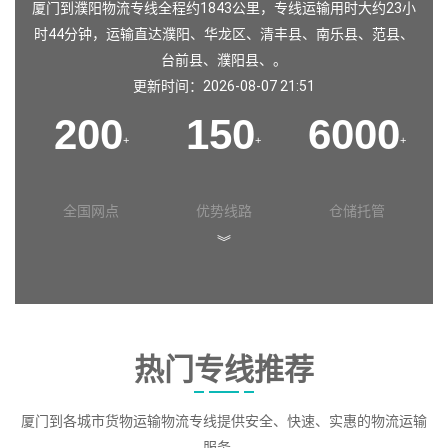
厦门到濮阳物流专线全程约1843公里，专线运输用时大约23小
时44分钟，运输直达
濮阳
、
华龙区
、
清丰县
、
南乐县
、
范县
、
台前县
、
濮阳县
、。
更新时间：2026-08-07 21:51
200
150
6000
+
+
+
全国网点
优势线路
仓储托管
︾
热门专线推荐
厦门到各城市货物运输物流专线提供安全、快速、实惠的物流运输
服务。