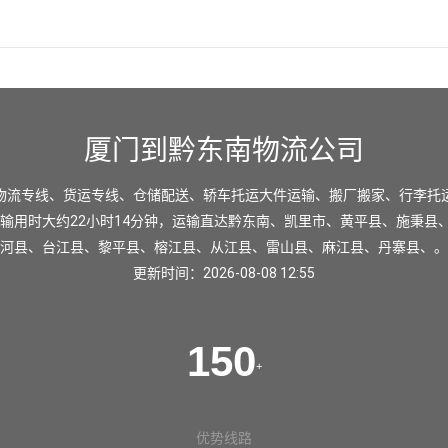
厦门到黔东南物流公司
物流专线、货运专线、仓储配送、轿车托运大件运输、搬厂搬家、行李托
输用时大约22小时14分钟，运输直达
黔东南
、
凯里市
、
黄平县
、
施秉县
河县
、
台江县
、
黎平县
、
榕江县
、
从江县
、
雷山县
、
麻江县
、
丹寨县
、。
更新时间：2026-08-08 12:55
150
+
优势线路