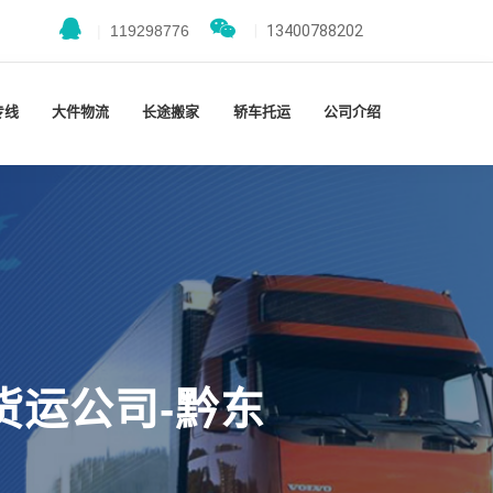
|
119298776
|
13400788202
专线
大件物流
长途搬家
轿车托运
公司介绍
货运公司-黔东