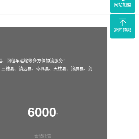
网站加盟
返回顶部
运、回程车运输等多方位物流服务！
、
三穗县
、
镇远县
、
岑巩县
、
天柱县
、
锦屏县
、
剑
6000
+
仓储托管