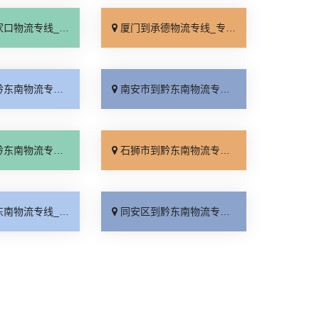
线_全境派送「多久能到」
厦门到承德物流专线_专业调车「合理收费」
线_门到门接送「高速快运」
南安市到黔东南物流专线_直达到站「多少一方」
线_要几天到「多久时间」
石狮市到黔东南物流专线_费用多少「全程无虑」
线_要几天到「全程定位」
同安区到黔东南物流专线_快运直达「专线查询」