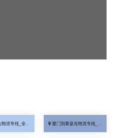
线_全境派送「收费介绍」
厦门到秦皇岛物流专线_高效运输「运保时效」