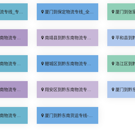
业靠谱「上门提货」
厦门到保定物流专线_全程直达「高效运输」
厦门到张家口物流专
时到货「合理收费」
南靖县到黔东南物流专线_快速响应「物流拼车」
平和县到黔东南物流专
业可靠「多年经验」
鲤城区到黔东南物流专线_急你所需「市县派送」
洛江区到黔东南物流专
程直达「多久时间」
翔安区到黔东南物流专线_省事省心「保证时效」
厦门到黔东南物流专
运有保障「零担配货」
厦门到黔东南货运专线-厦门到黔东南物流公司_托运放心「计费标准」