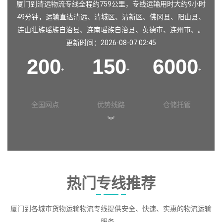
厦门到清远物流专线全程约759公里，专线运输用时大约9小时
49分钟，运输直达
清远
、
清城区
、
清新区
、
佛冈县
、
阳山县
、
连山壮族瑶族自治县
、
连南瑶族自治县
、
英德市
、
连州市
、。
更新时间：2026-08-07 02:45
200
150
6000
+
+
+
全国网点
优势线路
仓储托管
︾
热门专线推荐
厦门到各城市货物运输物流专线提供安全、快速、实惠的物流运输
服务。