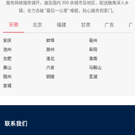
服务网络强势铺开，遍及国内 300 余城市及地区，配送触角深入乡
镇，全力击破 “最后一公里” 难题，贴心服务到家门。
安徽
北京
福建
甘肃
广东
广
安庆
蚌埠
亳州
池州
滁州
阜阳
合肥
淮北
淮南
黄山
六安
马鞍山
宿州
铜陵
芜湖
宣城
联系我们