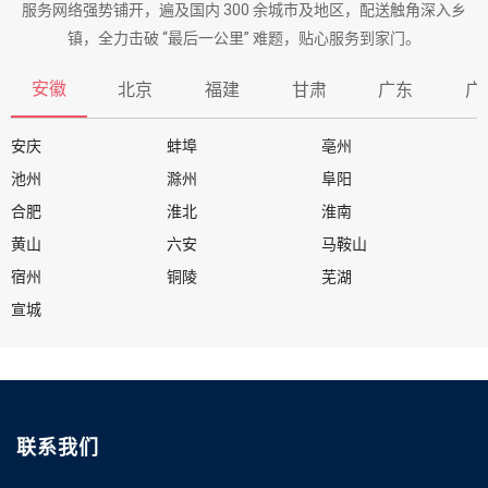
服务网络强势铺开，遍及国内 300 余城市及地区，配送触角深入乡
镇，全力击破 “最后一公里” 难题，贴心服务到家门。
安徽
北京
福建
甘肃
广东
广
安庆
蚌埠
亳州
池州
滁州
阜阳
合肥
淮北
淮南
黄山
六安
马鞍山
宿州
铜陵
芜湖
宣城
联系我们