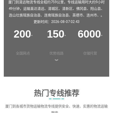
厦门到清远物流专线全程约759公里，专线运输用时大约9小时
49分钟，运输直达
清远
、
清城区
、
清新区
、
佛冈县
、
阳山县
、
连山壮族瑶族自治县
、
连南瑶族自治县
、
英德市
、
连州市
、。
更新时间：2026-08-07 02:43
200
150
6000
+
+
+
全国网点
优势线路
仓储托管
︾
热门专线推荐
厦门到各城市货物运输物流专线提供安全、快速、实惠的物流运输
服务。