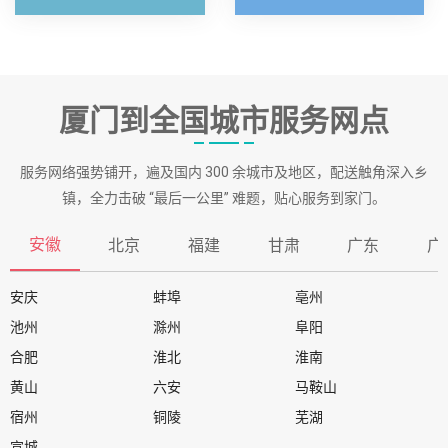
厦门到全国城市服务网点
服务网络强势铺开，遍及国内 300 余城市及地区，配送触角深入乡
镇，全力击破 “最后一公里” 难题，贴心服务到家门。
安徽
北京
福建
甘肃
广东
广
安庆
蚌埠
亳州
池州
滁州
阜阳
合肥
淮北
淮南
黄山
六安
马鞍山
宿州
铜陵
芜湖
宣城