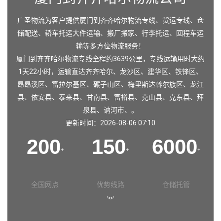
广圣物流为客户提供厦门到齐齐哈尔物流专线、货运专线、仓
储配送、轿车托运大件运输、搬厂搬家、行李托运、回程车运
输等多方位物流服务！
厦门到齐齐哈尔物流专线全程约3639公里，专线运输用时大约
1天22小时，运输直达
齐齐哈尔
、
龙沙区
、
建华区
、
铁锋区
、
昂昂溪区
、
富拉尔基区
、
碾子山区
、
梅里斯达斡尔族区
、
龙江
县
、
依安县
、
泰来县
、
甘南县
、
富裕县
、
克山县
、
克东县
、
拜
泉县
、
讷河市
、。
更新时间：2026-08-06 07:10
200
150
6000
+
+
+
全国网点
优势线路
仓储托管
︾