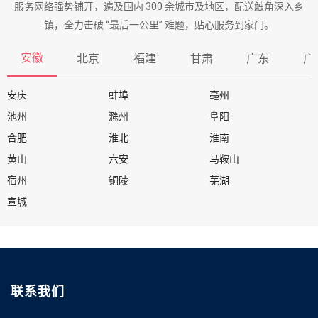
服务网络强势铺开，遍及国内 300 余城市及地区，配送触角深入乡
镇，全力击破 “最后一公里” 难题，贴心服务到家门。
安徽
北京
福建
甘肃
广东
广
安庆
蚌埠
亳州
池州
滁州
阜阳
合肥
淮北
淮南
黄山
六安
马鞍山
宿州
铜陵
芜湖
宣城
联系我们