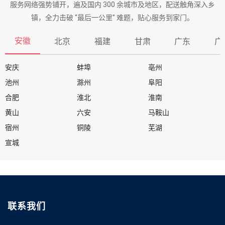
服务网络强势铺开，遍及国内 300 余城市及地区，配送触角深入乡
镇，全力击破 “最后一公里” 难题，贴心服务到家门。
安徽
北京
福建
甘肃
广东
广
安庆
蚌埠
亳州
池州
滁州
阜阳
合肥
淮北
淮南
黄山
六安
马鞍山
宿州
铜陵
芜湖
宣城
联系我们