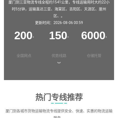
厦门到三亚物流专线全程约1541公里，专线运输用时大约22小
时5分钟，运输直达
三亚
、
海棠区
、
吉阳区
、
天涯区
、
崖州
区
、。
更新时间：2026-08-06 00:59
200
150
6000
+
+
+
全国网点
优势线路
仓储托管
︾
热门专线推荐
厦门到各城市货物运输物流专线提供安全、快速、实惠的物流运输
服务。