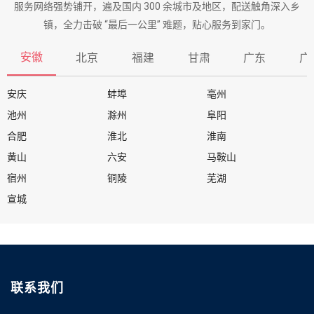
服务网络强势铺开，遍及国内 300 余城市及地区，配送触角深入乡
镇，全力击破 “最后一公里” 难题，贴心服务到家门。
安徽
北京
福建
甘肃
广东
广
安庆
蚌埠
亳州
池州
滁州
阜阳
合肥
淮北
淮南
黄山
六安
马鞍山
宿州
铜陵
芜湖
宣城
联系我们