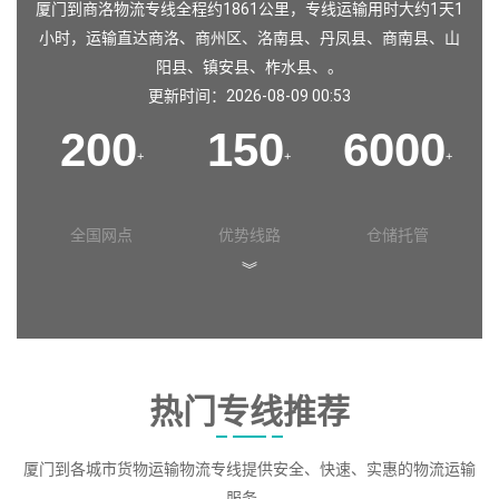
厦门到商洛物流专线全程约1861公里，专线运输用时大约1天1
小时，运输直达
商洛
、
商州区
、
洛南县
、
丹凤县
、
商南县
、
山
阳县
、
镇安县
、
柞水县
、。
更新时间：2026-08-09 00:53
200
150
6000
+
+
+
全国网点
优势线路
仓储托管
︾
热门专线推荐
厦门到各城市货物运输物流专线提供安全、快速、实惠的物流运输
服务。