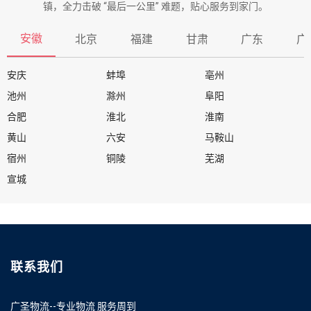
镇，全力击破 “最后一公里” 难题，贴心服务到家门。
安徽
北京
福建
甘肃
广东
广
安庆
蚌埠
亳州
池州
滁州
阜阳
合肥
淮北
淮南
黄山
六安
马鞍山
宿州
铜陵
芜湖
宣城
联系我们
广圣物流--专业物流 服务周到