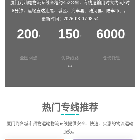
厦门到汕尾物流专线全程约452公里，专线运输用时大约6小时
8分钟，运输直达
汕尾
、
城区
、
海丰县
、
陆河县
、
陆丰市
、。
更新时间：2026-08-07 08:54
200
150
6000
+
+
+
全国网点
优势线路
仓储托管
︾
热门专线推荐
厦门到各城市货物运输物流专线提供安全、快速、实惠的物流运输
服务。