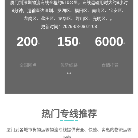
厦门到深圳物流专线全程约610公里，专线运输用时大约8小时
8分钟，运输直达
深圳
、
罗湖区
、
福田区
、
南山区
、
宝安区
、
龙岗区
、
盐田区
、
龙华区
、
坪山区
、
光明区
、。
更新时间：2026-08-08 01:08
200
150
6000
+
+
+
全国网点
优势线路
仓储托管
︾
热门专线推荐
厦门到各城市货物运输物流专线提供安全、快速、实惠的物流运输
服务。