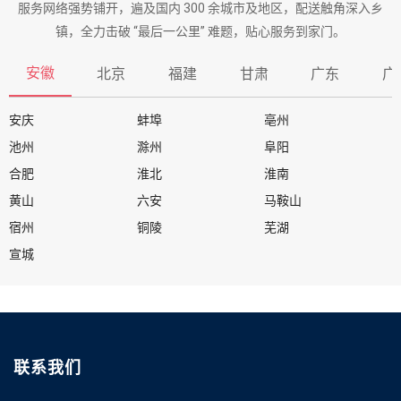
服务网络强势铺开，遍及国内 300 余城市及地区，配送触角深入乡
镇，全力击破 “最后一公里” 难题，贴心服务到家门。
安徽
北京
福建
甘肃
广东
广
安庆
蚌埠
亳州
池州
滁州
阜阳
合肥
淮北
淮南
黄山
六安
马鞍山
宿州
铜陵
芜湖
宣城
联系我们