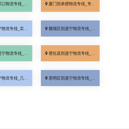
线_全境派送「多久能到」
厦门到承德物流专线_专业调车「合理收费」
_实时跟踪 「门到门配送」
鲤城区到遂宁物流专线_省事省心「定点发车」
线_诚信为先「直通专线」
德化县到遂宁物流专线_门到门接送「全程无虑」
线_几天到达「运费多少」
思明区到遂宁物流专线_门到门配送「资质齐全」