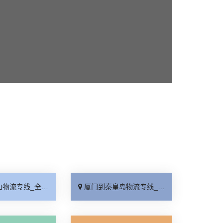
线_全境派送「收费介绍」
厦门到秦皇岛物流专线_高效运输「运保时效」