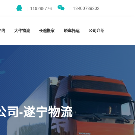
|
119298776
|
13400788202
专线
大件物流
长途搬家
轿车托运
公司介绍
公司-遂宁物流