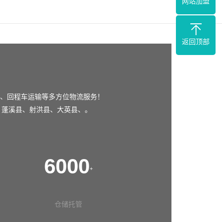
网站加盟
返回顶部
、回程车运输等多方位物流服务！
、
蓬溪县
、
射洪县
、
大英县
、。
6000
+
仓储托管