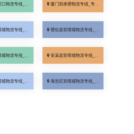
线_全境派送「多久能到」
厦门到承德物流专线_专业调车「合理收费」
线_损坏理赔「运价行情」
德化县到塔城物流专线_几天到达「诚信经营」
线_不随意加价「全程直达」
安溪县到塔城物流专线_天天发车「高效快运」
线_上门提货「资质齐全」
海沧区到塔城物流专线_全程直达「诚信经营」