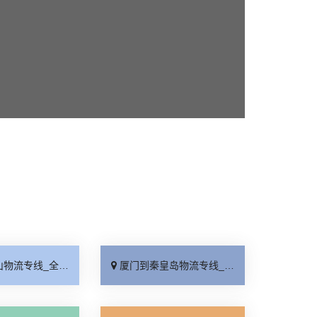
线_全境派送「收费介绍」
厦门到秦皇岛物流专线_高效运输「运保时效」