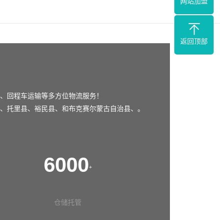
网站加盟
返回顶部
、回程车运输等多方位物流服务！
、
托里县
、
裕民县
、
和布克赛尔蒙古自治县
、。
6000
+
仓储托管