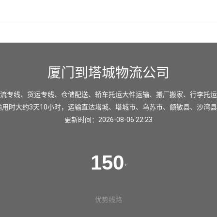
厦门到塔城物流公司
流专线、货运专线、仓储配送、轿车托运大件运输、搬厂搬家、行李托运
输用时大约3天10小时，运输直达
塔城
、
塔城市
、
乌苏市
、
额敏县
、
沙湾县
更新时间：2026-08-06 22:23
150
+
优势线路