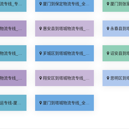
业靠谱「上门提货」
厦门到保定物流专线_全程直达「高效运输」
厦门到张家口物流专
流拼车「专线快运」
惠安县到塔城物流专线_上门取件「直达到站」
永春县到塔城物流专
时准点「送货到门」
芗城区到塔城物流专线_专业调车「整车配货」
诏安县到塔城物流专
到门接送「价格透明」
翔安区到塔城物流专线_专线查询「多年经验」
思明区到塔城物流专
公司_天天发车「多年经验」
厦门到塔城物流专线_全境配送「运费多少」