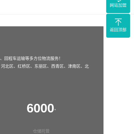
网站加盟
返回顶部
、回程车运输等多方位物流服务！
、
河北区
、
红桥区
、
东丽区
、
西青区
、
津南区
、
北
6000
+
仓储托管