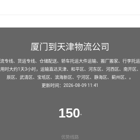
厦门到天津物流公司
流专线、货运专线、仓储配送、轿车托运大件运输、搬厂搬家、行李托运
输用时大约1天3小时，运输直达
天津
、
和平区
、
河东区
、
河西区
、
南开区
辰区
、
武清区
、
宝坻区
、
滨海新区
、
宁河区
、
静海区
、
蓟州区
、。
更新时间：2026-08-09 11:41
150
+
优势线路