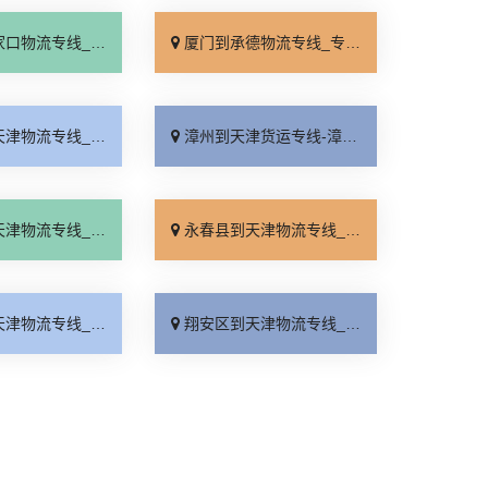
线_全境派送「多久能到」
厦门到承德物流专线_专业调车「合理收费」
线_准时到货「运价实惠」
漳州到天津货运专线-漳州到天津物流公司_无需中转「直达特快专线」
线_合同承运「专业调车」
永春县到天津物流专线_上门提货「定点发车」
线_运价行情「合理收费」
翔安区到天津物流专线_几天到达「零担配货」