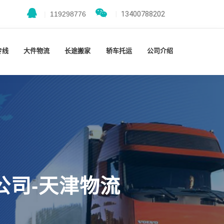
|
119298776
|
13400788202
专线
大件物流
长途搬家
轿车托运
公司介绍
公司-天津物流