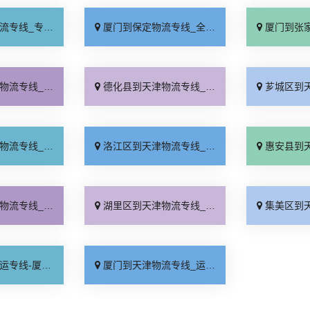
业靠谱「上门提货」
厦门到保定物流专线_全程直达「高效运输」
厦门到张家口物流专
费标准「准时到货」
德化县到天津物流专线_定点发车「天天发车」
芗城区到天津物流专
境到达「多久时间」
洛江区到天津物流专线_直达不中转「服务周到」
惠安县到天津物流专
境派送「价位合理」
湖里区到天津物流专线_诚信经营「多年经验」
集美区到天津物流专
公司_市县派送「多少一方」
厦门到天津物流专线_运保时效「高效快运」