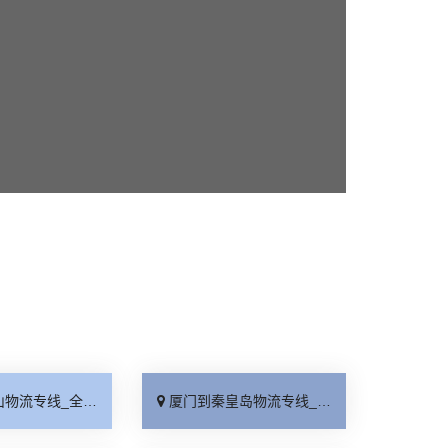
线_全境派送「收费介绍」
厦门到秦皇岛物流专线_高效运输「运保时效」