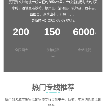
厦门到铁岭物流专线全程约2856公里，专线运输用时大约1天
11小时，运输直达
铁岭
、
银州区
、
清河区
、
铁岭县
、
西丰县
、
昌图县
、
调兵山市
、
开原市
、。
更新时间：2026-08-09 09:12
200
150
6000
+
+
+
全国网点
优势线路
仓储托管
︾
热门专线推荐
厦门到各城市货物运输物流专线提供安全、快速、实惠的物流运输
服务。