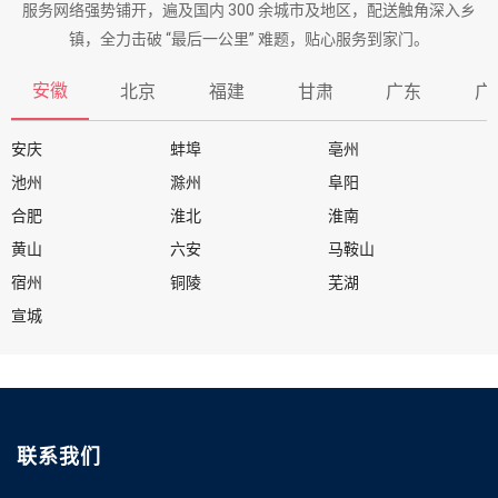
服务网络强势铺开，遍及国内 300 余城市及地区，配送触角深入乡
镇，全力击破 “最后一公里” 难题，贴心服务到家门。
安徽
北京
福建
甘肃
广东
广
安庆
蚌埠
亳州
池州
滁州
阜阳
合肥
淮北
淮南
黄山
六安
马鞍山
宿州
铜陵
芜湖
宣城
联系我们