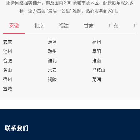
服务网络强势铺开，遍及国内 300 余城市及地区，配送触角深入乡
镇，全力击破 “最后一公里” 难题，贴心服务到家门。
安徽
北京
福建
甘肃
广东
广
安庆
蚌埠
亳州
池州
滁州
阜阳
合肥
淮北
淮南
黄山
六安
马鞍山
宿州
铜陵
芜湖
宣城
联系我们