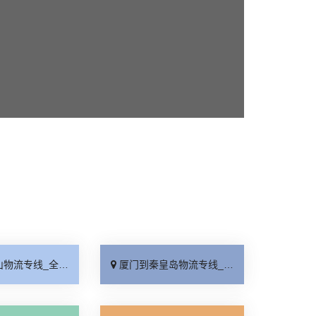
线_全境派送「收费介绍」
厦门到秦皇岛物流专线_高效运输「运保时效」