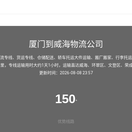
厦门到威海物流公司
流专线、货运专线、仓储配送、轿车托运大件运输、搬厂搬家、行李托运
公里，专线运输用时大约1天1小时，运输直达
威海
、
环翠区
、
文登区
、
荣
更新时间：2026-08-08 23:57
150
+
优势线路