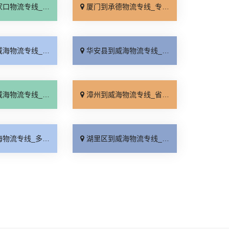
线_全境派送「多久能到」
厦门到承德物流专线_专业调车「合理收费」
线_多年经验「直达到站」
华安县到威海物流专线_快运有保障「专业调车」
线_运价查询「专线直达」
漳州到威海物流专线_省事省心「损坏理赔」
线_多久能到「实时反馈」
湖里区到威海物流专线_上门提货「直达不中转」