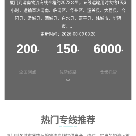
厦门到渭南物流专线全程约2072公里，专线运输用时大约1天3
小时，运输直达
渭南
、
临渭区
、
华州区
、
潼关县
、
大荔县
、
合
阳县
、
澄城县
、
蒲城县
、
白水县
、
富平县
、
韩城市
、
华阴
市
、。
更新时间：2026-08-09 08:28
200
150
6000
+
+
+
全国网点
优势线路
仓储托管
︾
热门专线推荐
厦门到各城市货物运输物流专线提供安全、快速、实惠的物流运输