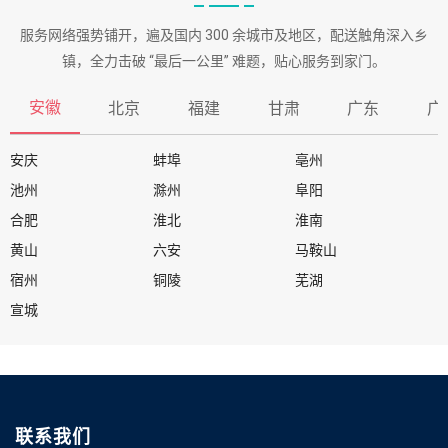
服务网络强势铺开，遍及国内 300 余城市及地区，配送触角深入乡
镇，全力击破 “最后一公里” 难题，贴心服务到家门。
安徽
北京
福建
甘肃
广东
广
安庆
蚌埠
亳州
池州
滁州
阜阳
合肥
淮北
淮南
黄山
六安
马鞍山
宿州
铜陵
芜湖
宣城
联系我们