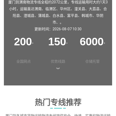
厦门到渭南物流专线全程约2072公里，专线运输用时大约1天3
小时，运输直达
渭南
、
临渭区
、
华州区
、
潼关县
、
大荔县
、
合
阳县
、
澄城县
、
蒲城县
、
白水县
、
富平县
、
韩城市
、
华阴
市
、。
更新时间：2026-08-07 10:30
200
150
6000
+
+
+
全国网点
优势线路
仓储托管
︾
热门专线推荐
厦门到各城市货物运输物流专线提供安全、快速、实惠的物流运输