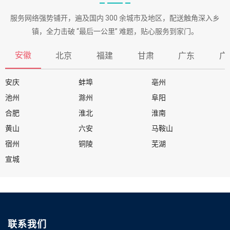
服务网络强势铺开，遍及国内 300 余城市及地区，配送触角深入乡
镇，全力击破 “最后一公里” 难题，贴心服务到家门。
安徽
北京
福建
甘肃
广东
广
安庆
蚌埠
亳州
池州
滁州
阜阳
合肥
淮北
淮南
黄山
六安
马鞍山
宿州
铜陵
芜湖
宣城
联系我们