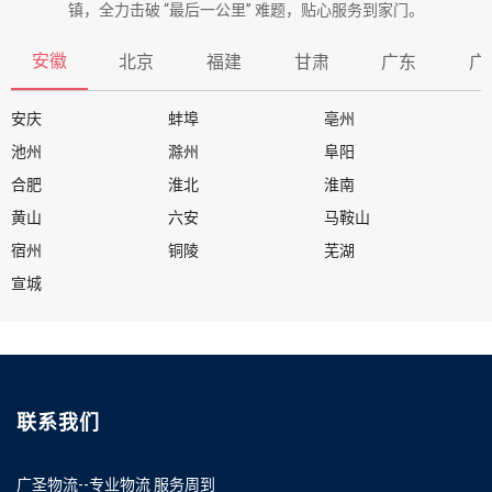
镇，全力击破 “最后一公里” 难题，贴心服务到家门。
安徽
北京
福建
甘肃
广东
广
安庆
蚌埠
亳州
池州
滁州
阜阳
合肥
淮北
淮南
黄山
六安
马鞍山
宿州
铜陵
芜湖
宣城
联系我们
广圣物流--专业物流 服务周到