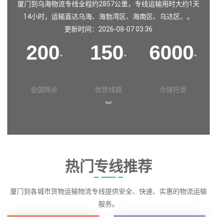
厦门到乌海物流专线全程约2857公里，专线运输用时大约1天
14小时，运输直达
乌海
、
海勃湾区
、
海南区
、
乌达区
、。
更新时间：2026-08-07 03:36
200
150
6000
+
+
+
全国网点
优势线路
仓储托管
︾
热门专线推荐
厦门到各城市货物运输物流专线提供安全、快速、实惠的物流运输
服务。