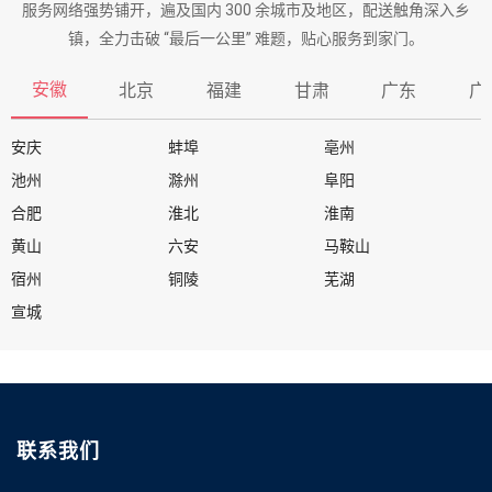
服务网络强势铺开，遍及国内 300 余城市及地区，配送触角深入乡
镇，全力击破 “最后一公里” 难题，贴心服务到家门。
安徽
北京
福建
甘肃
广东
广
安庆
蚌埠
亳州
池州
滁州
阜阳
合肥
淮北
淮南
黄山
六安
马鞍山
宿州
铜陵
芜湖
宣城
联系我们