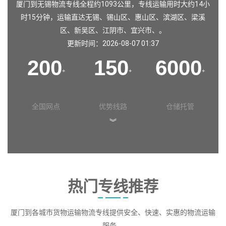
厦门到无锡物流专线全程约1093公里，专线运输用时大约14小
时15分钟，运输直达
无锡
、
锡山区
、
惠山区
、
滨湖区
、
梁溪
区
、
新吴区
、
江阴市
、
宜兴市
、。
更新时间：2026-08-07 01:37
200
150
6000
+
+
+
全国网点
优势线路
仓储托管
︾
热门专线推荐
厦门到各城市货物运输物流专线提供安全、快速、实惠的物流运输
服务。