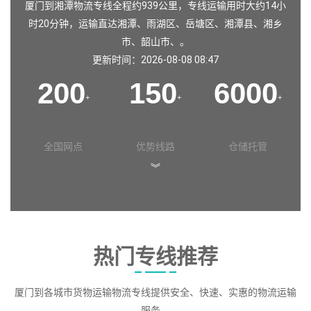
厦门到湘潭物流专线全程约939公里，专线运输用时大约14小
时20分钟，运输直达
湘潭
、
雨湖区
、
岳塘区
、
湘潭县
、
湘乡
市
、
韶山市
、。
更新时间：2026-08-08 08:47
200
150
6000
+
+
+
全国网点
优势线路
仓储托管
︾
热门专线推荐
厦门到各城市货物运输物流专线提供安全、快速、实惠的物流运输
服务。