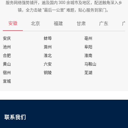
服务网络强势铺开，遍及国内 300 余城市及地区，配送触角深入乡
镇，全力击破 “最后一公里” 难题，贴心服务到家门。
安徽
北京
福建
甘肃
广东
广
安庆
蚌埠
亳州
池州
滁州
阜阳
合肥
淮北
淮南
黄山
六安
马鞍山
宿州
铜陵
芜湖
宣城
联系我们