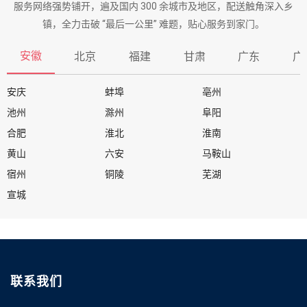
服务网络强势铺开，遍及国内 300 余城市及地区，配送触角深入乡
镇，全力击破 “最后一公里” 难题，贴心服务到家门。
安徽
北京
福建
甘肃
广东
广
安庆
蚌埠
亳州
池州
滁州
阜阳
合肥
淮北
淮南
黄山
六安
马鞍山
宿州
铜陵
芜湖
宣城
联系我们