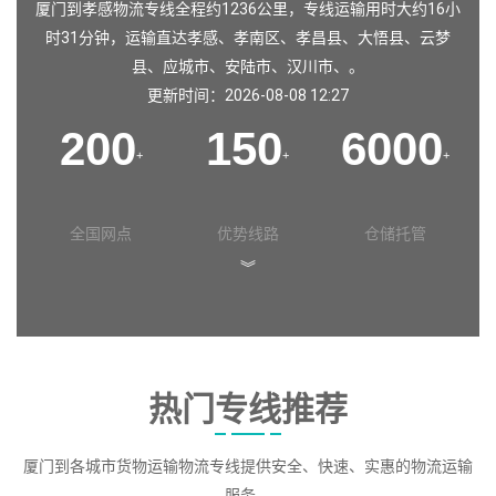
厦门到孝感物流专线全程约1236公里，专线运输用时大约16小
时31分钟，运输直达
孝感
、
孝南区
、
孝昌县
、
大悟县
、
云梦
县
、
应城市
、
安陆市
、
汉川市
、。
更新时间：2026-08-08 12:27
200
150
6000
+
+
+
全国网点
优势线路
仓储托管
︾
热门专线推荐
厦门到各城市货物运输物流专线提供安全、快速、实惠的物流运输
服务。