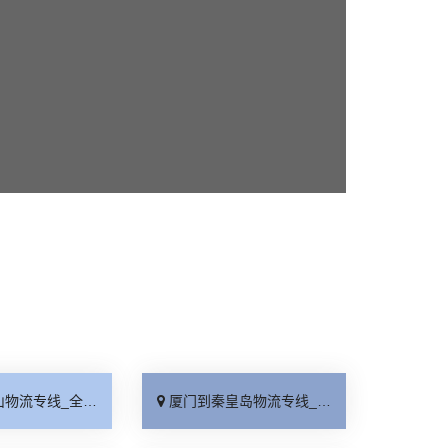
线_全境派送「收费介绍」
厦门到秦皇岛物流专线_高效运输「运保时效」