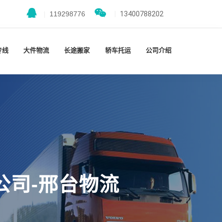
|
119298776
|
13400788202
专线
大件物流
长途搬家
轿车托运
公司介绍
公司-邢台物流