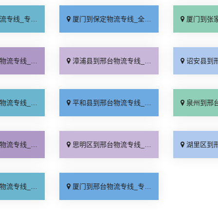
业靠谱「上门提货」
厦门到保定物流专线_全程直达「高效运输」
厦门到张家口物流专
线直达「直达到站」
漳浦县到邢台物流专线_送货上门「需要几天」
诏安县到邢台物流专
时到货「定点发车」
平和县到邢台物流专线_直达不中转「合理收费」
泉州到邢台货运专线-泉州到
久时间「资质齐全」
思明区到邢台物流专线_直达到站「运价实惠」
湖里区到邢台物流专
电咨询「专线快运」
厦门到邢台物流专线_专业靠谱「上门提货」