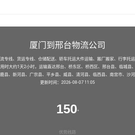
厦门到邢台物流公司
流专线、货运专线、仓储配送、轿车托运大件运输、搬厂搬家、行李托运
输用时大约1天2小时，运输直达
邢台
、
桥东区
、
桥西区
、
邢台县
、
临城县
鹿县
、
新河县
、
广宗县
、
平乡县
、
威县
、
清河县
、
临西县
、
南宫市
、
沙河
更新时间：2026-08-07 11:05
150
+
优势线路