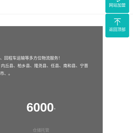
网站加盟
返回顶部
、回程车运输等多方位物流服务！
、
内丘县
、
柏乡县
、
隆尧县
、
任县
、
南和县
、
宁晋
市
、。
6000
+
仓储托管