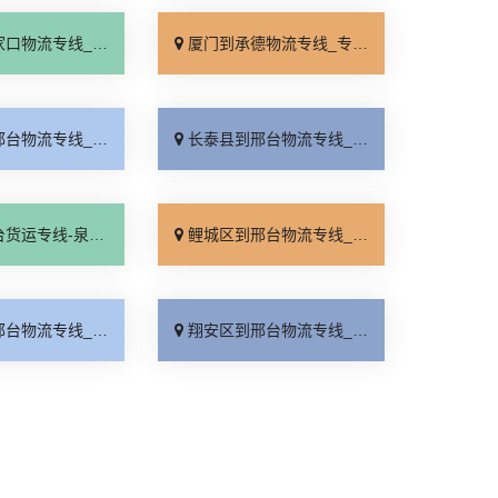
线_全境派送「多久能到」
厦门到承德物流专线_专业调车「合理收费」
线_要几天到「专业调车」
长泰县到邢台物流专线_多久时间「上门取件」
邢台物流公司_计费标准「合理收费」
鲤城区到邢台物流专线_市县派送「多少公里」
线_多少公里「物流拼车」
翔安区到邢台物流专线_放心物流「直通专线」