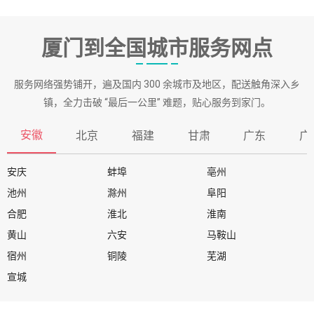
厦门到全国城市服务网点
服务网络强势铺开，遍及国内 300 余城市及地区，配送触角深入乡
镇，全力击破 “最后一公里” 难题，贴心服务到家门。
安徽
北京
福建
甘肃
广东
广
安庆
蚌埠
亳州
池州
滁州
阜阳
合肥
淮北
淮南
黄山
六安
马鞍山
宿州
铜陵
芜湖
宣城