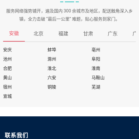
服务网络强势铺开，遍及国内 300 余城市及地区，配送触角深入乡
镇，全力击破 “最后一公里” 难题，贴心服务到家门。
安徽
北京
福建
甘肃
广东
广
安庆
蚌埠
亳州
池州
滁州
阜阳
合肥
淮北
淮南
黄山
六安
马鞍山
宿州
铜陵
芜湖
宣城
联系我们