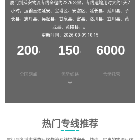
厦门到延安物流专线全程约2276公里，专线运输用时大约1天7
小时，运输直达
延安
、
宝塔区
、
安塞区
、
延长县
、
延川县
、
子
长县
、
志丹县
、
吴起县
、
甘泉县
、
富县
、
洛川县
、
宜川县
、
黄
龙县
、
黄陵县
、。
更新时间：2026-08-09 18:15
200
150
6000
+
+
+
全国网点
优势线路
仓储托管
︾
热门专线推荐
厦门到各城市货物运输物流专线提供安全、快速、实惠的物流运输