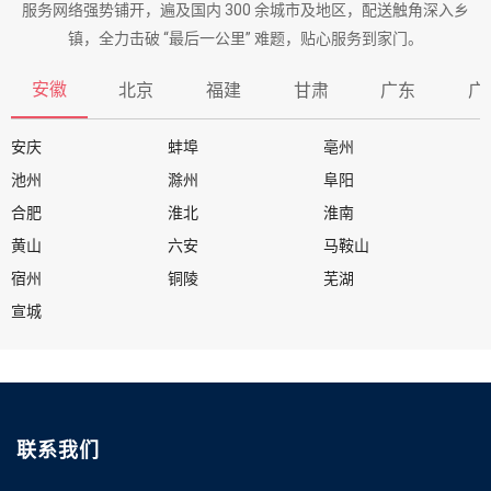
服务网络强势铺开，遍及国内 300 余城市及地区，配送触角深入乡
镇，全力击破 “最后一公里” 难题，贴心服务到家门。
安徽
北京
福建
甘肃
广东
广
安庆
蚌埠
亳州
池州
滁州
阜阳
合肥
淮北
淮南
黄山
六安
马鞍山
宿州
铜陵
芜湖
宣城
联系我们