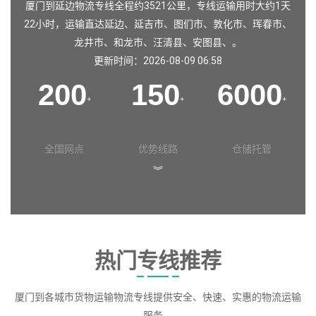
厦门到延边物流专线全程约3521公里，专线运输用时大约1天
22小时，运输直达
延边
、
延吉市
、
图们市
、
敦化市
、
珲春市
、
龙井市
、
和龙市
、
汪清县
、
安图县
、。
更新时间：2026-08-09 06:58
200
150
6000
+
+
+
全国网点
优势线路
仓储托管
︾
热门专线推荐
厦门到各城市货物运输物流专线提供安全、快速、实惠的物流运输
服务。