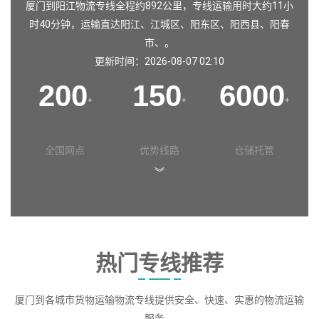
厦门到阳江物流专线全程约892公里，专线运输用时大约11小
时40分钟，运输直达
阳江
、
江城区
、
阳东区
、
阳西县
、
阳春
市
、。
更新时间：2026-08-07 02:10
200
150
6000
+
+
+
全国网点
优势线路
仓储托管
︾
热门专线推荐
厦门到各城市货物运输物流专线提供安全、快速、实惠的物流运输
服务。