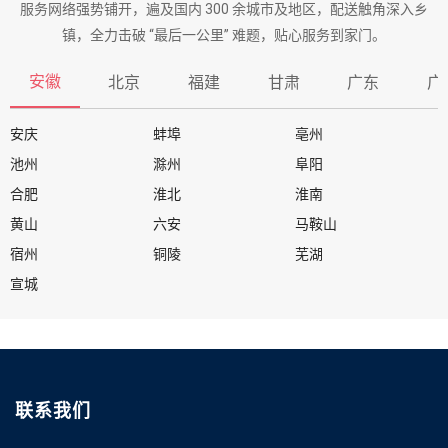
服务网络强势铺开，遍及国内 300 余城市及地区，配送触角深入乡
镇，全力击破 “最后一公里” 难题，贴心服务到家门。
安徽
北京
福建
甘肃
广东
广
安庆
蚌埠
亳州
池州
滁州
阜阳
合肥
淮北
淮南
黄山
六安
马鞍山
宿州
铜陵
芜湖
宣城
联系我们