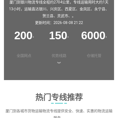
厦门到银川物流专线全程约2704公里，专线运输用时大约1天
13小时，运输直达
银川
、
兴庆区
、
西夏区
、
金凤区
、
永宁县
、
贺兰县
、
灵武市
、。
更新时间：2026-08-08 21:22
200
150
6000
+
+
+
全国网点
优势线路
仓储托管
︾
热门专线推荐
厦门到各城市货物运输物流专线提供安全、快速、实惠的物流运输
服务。