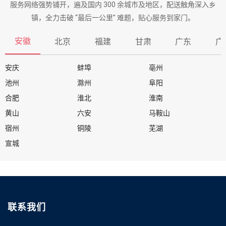
服务网络强势铺开，遍及国内 300 余城市及地区，配送触角深入乡
镇，全力击破 “最后一公里” 难题，贴心服务到家门。
安徽
北京
福建
甘肃
广东
广
安庆
蚌埠
亳州
池州
滁州
阜阳
合肥
淮北
淮南
黄山
六安
马鞍山
宿州
铜陵
芜湖
宣城
联系我们