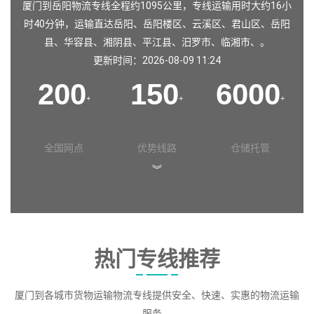
厦门到岳阳物流专线全程约1095公里，专线运输用时大约16小
时40分钟，运输直达
岳阳
、
岳阳楼区
、
云溪区
、
君山区
、
岳阳
县
、
华容县
、
湘阴县
、
平江县
、
汨罗市
、
临湘市
、。
更新时间：2026-08-09 11:24
200
150
6000
+
+
+
全国网点
优势线路
仓储托管
︾
热门专线推荐
厦门到各城市货物运输物流专线提供安全、快速、实惠的物流运输
服务。