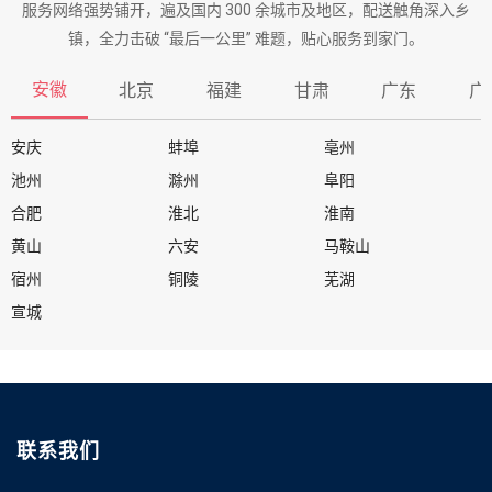
服务网络强势铺开，遍及国内 300 余城市及地区，配送触角深入乡
镇，全力击破 “最后一公里” 难题，贴心服务到家门。
安徽
北京
福建
甘肃
广东
广
安庆
蚌埠
亳州
池州
滁州
阜阳
合肥
淮北
淮南
黄山
六安
马鞍山
宿州
铜陵
芜湖
宣城
联系我们