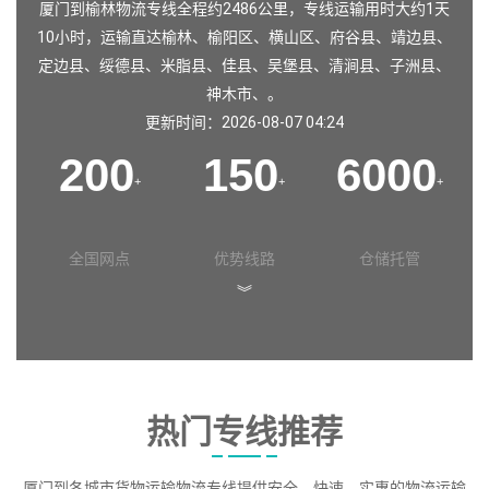
厦门到榆林物流专线全程约2486公里，专线运输用时大约1天
10小时，运输直达
榆林
、
榆阳区
、
横山区
、
府谷县
、
靖边县
、
定边县
、
绥德县
、
米脂县
、
佳县
、
吴堡县
、
清涧县
、
子洲县
、
神木市
、。
更新时间：2026-08-07 04:24
200
150
6000
+
+
+
全国网点
优势线路
仓储托管
︾
热门专线推荐
厦门到各城市货物运输物流专线提供安全、快速、实惠的物流运输