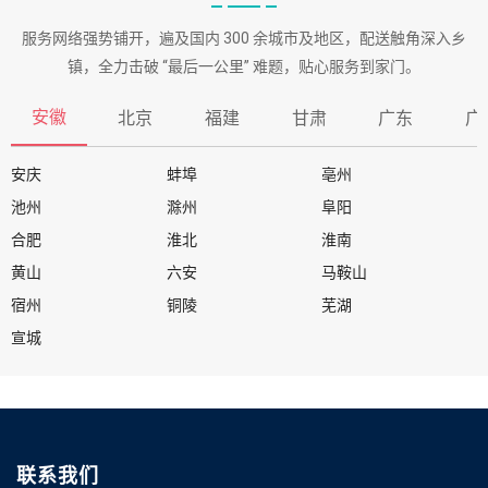
服务网络强势铺开，遍及国内 300 余城市及地区，配送触角深入乡
镇，全力击破 “最后一公里” 难题，贴心服务到家门。
安徽
北京
福建
甘肃
广东
广
安庆
蚌埠
亳州
池州
滁州
阜阳
合肥
淮北
淮南
黄山
六安
马鞍山
宿州
铜陵
芜湖
宣城
联系我们