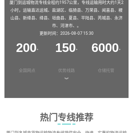
厦门到运城物流专线全程约1957公里，专线运输用时大约1天2
小时，运输直达
运城
、
盐湖区
、
临猗县
、
万荣县
、
闻喜县
、
稷
山县
、
新绛县
、
绛县
、
垣曲县
、
夏县
、
平陆县
、
芮城县
、
永济
市
、
河津市
、。
更新时间：2026-08-07 15:30
200
150
6000
+
+
+
全国网点
优势线路
仓储托管
︾
热门专线推荐
厦门到各城市货物运输物流专线提供安全、快速、实惠的物流运输