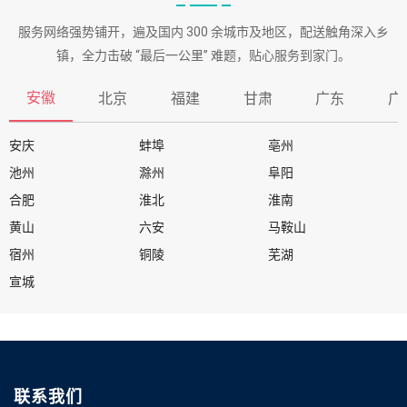
服务网络强势铺开，遍及国内 300 余城市及地区，配送触角深入乡
镇，全力击破 “最后一公里” 难题，贴心服务到家门。
安徽
北京
福建
甘肃
广东
广
安庆
蚌埠
亳州
池州
滁州
阜阳
合肥
淮北
淮南
黄山
六安
马鞍山
宿州
铜陵
芜湖
宣城
联系我们