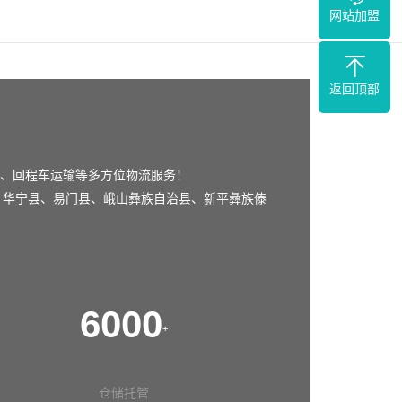
网站加盟
返回顶部
、回程车运输等多方位物流服务！
、
华宁县
、
易门县
、
峨山彝族自治县
、
新平彝族傣
6000
+
仓储托管