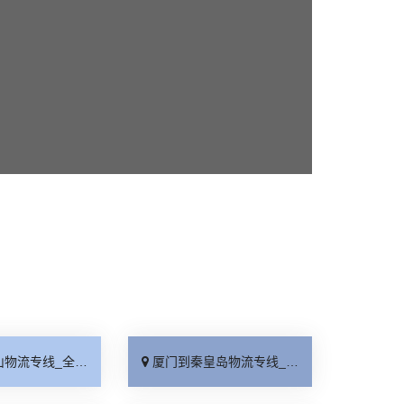
线_全境派送「收费介绍」
厦门到秦皇岛物流专线_高效运输「运保时效」