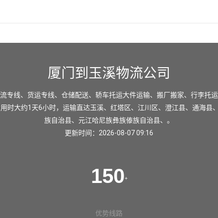
厦门到玉溪物流公司
流专线、货运专线、仓储配送、轿车托运大件运输、搬厂搬家、行李托运
输用时大约1天6小时，运输直达
玉溪
、
红塔区
、
江川区
、
澄江县
、
通海县
族自治县
、
元江哈尼族彝族傣族自治县
、。
更新时间：2026-08-07 09:16
150
+
优势线路