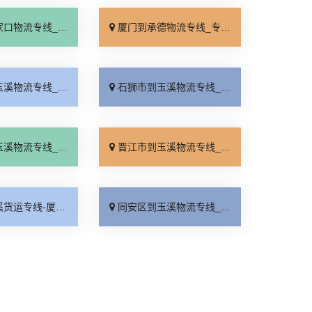
线_全境派送「多久能到」
厦门到承德物流专线_专业调车「合理收费」
线_专线直达「价位合理」
石狮市到玉溪物流专线_价格透明「上门提货」
线_多少一方「天天发车」
晋江市到玉溪物流专线_收费介绍「运价实惠」
玉溪物流公司_费用多少「零担配货」
同安区到玉溪物流专线_计费标准「快速响应」