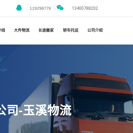
|
119298776
|
13400788202
专线
大件物流
长途搬家
轿车托运
公司介绍
公司-玉溪物流