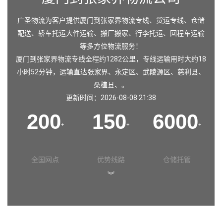
广圣物流为客户提供厦门到张家界物流专线、货运专线、仓储
配送、轿车托运大件运输、搬厂搬家、行李托运、回程车运输
等多方位物流服务！
厦门到张家界物流专线全程约1282公里，专线运输用时大约18
小时52分钟，运输直达
张家界
、
永定区
、
武陵源区
、
慈利县
、
桑植县
、。
更新时间：2026-08-08 21:38
200
150
6000
+
+
+
全国网点
优势线路
仓储托管
︾