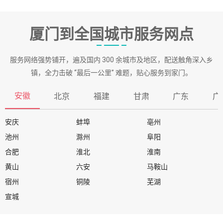
厦门到全国城市服务网点
服务网络强势铺开，遍及国内 300 余城市及地区，配送触角深入乡
镇，全力击破 “最后一公里” 难题，贴心服务到家门。
安徽
北京
福建
甘肃
广东
广
安庆
蚌埠
亳州
池州
滁州
阜阳
合肥
淮北
淮南
黄山
六安
马鞍山
宿州
铜陵
芜湖
宣城