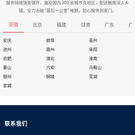
服务网络强势铺开，遍及国内 300 余城市及地区，配送触角深入乡
镇，全力击破 “最后一公里” 难题，贴心服务到家门。
安徽
北京
福建
甘肃
广东
广
安庆
蚌埠
亳州
池州
滁州
阜阳
合肥
淮北
淮南
黄山
六安
马鞍山
宿州
铜陵
芜湖
宣城
联系我们