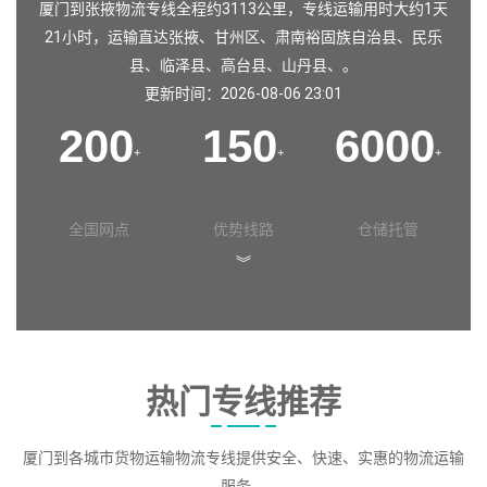
厦门到张掖物流专线全程约3113公里，专线运输用时大约1天
21小时，运输直达
张掖
、
甘州区
、
肃南裕固族自治县
、
民乐
县
、
临泽县
、
高台县
、
山丹县
、。
更新时间：2026-08-06 23:01
200
150
6000
+
+
+
全国网点
优势线路
仓储托管
︾
热门专线推荐
厦门到各城市货物运输物流专线提供安全、快速、实惠的物流运输
服务。