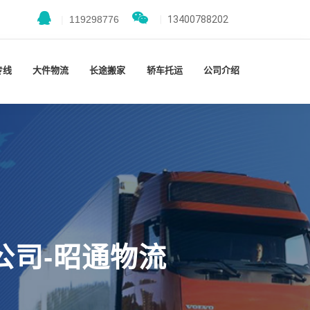
|
119298776
|
13400788202
专线
大件物流
长途搬家
轿车托运
公司介绍
公司-昭通物流