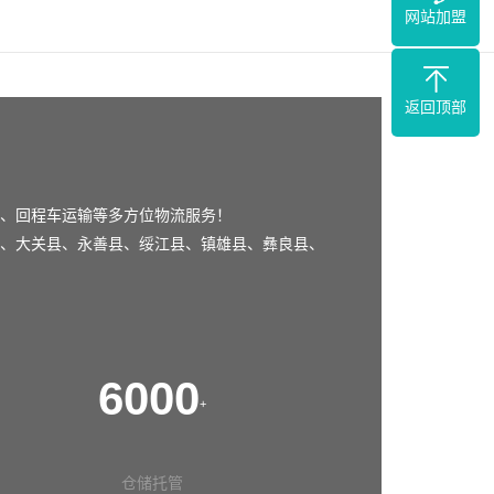
网站加盟
返回顶部
、回程车运输等多方位物流服务！
、
大关县
、
永善县
、
绥江县
、
镇雄县
、
彝良县
、
6000
+
仓储托管