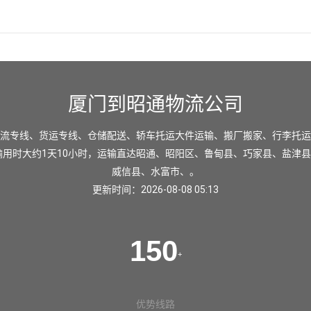
厦门到昭通物流公司
流专线、货运专线、仓储配送、轿车托运大件运输、搬厂搬家、行李托运
输用时大约1天10小时，运输直达
昭通
、
昭阳区
、
鲁甸县
、
巧家县
、
盐津县
威信县
、
水富市
、。
更新时间：2026-08-08 05:13
150
+
优势线路