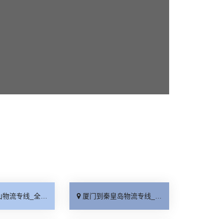
线_全境派送「收费介绍」
厦门到秦皇岛物流专线_高效运输「运保时效」