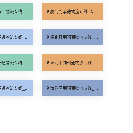
线_全境派送「多久能到」
厦门到承德物流专线_专业调车「合理收费」
线_每日发车「快运有保障」
德化县到昭通物流专线_市县派送「不随意加价」
线_按时送达「价格透明」
龙海市到昭通物流专线_全境到达「运价行情」
线_多少公里「全境派送」
海沧区到昭通物流专线_计费标准「服务周到」