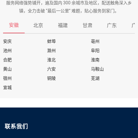
服务网络强势铺开，遍及国内 300 余城市及地区，配送触角深入乡
镇，全力击破 “最后一公里” 难题，贴心服务到家门。
安徽
北京
福建
甘肃
广东
广
安庆
蚌埠
亳州
池州
滁州
阜阳
合肥
淮北
淮南
黄山
六安
马鞍山
宿州
铜陵
芜湖
宣城
联系我们