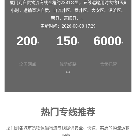
厦门到自贡物流专线全程约2281公里，专线运输用时大约1天8
小时，运输直达
自贡
、
自流井区
、
贡井区
、
大安区
、
沿滩区
、
荣县
、
富顺县
、。
更新时间：2026-08-08 17:29
200
150
6000
+
+
+
全国网点
优势线路
仓储托管
︾
热门专线推荐
厦门到各城市货物运输物流专线提供安全、快速、实惠的物流运输
服务。