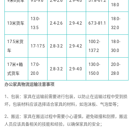
9米6货车
9.0-9.6
2.4-2.6
2.9-4.0
51.8-61.2
18.0
13.0-
18.0-
13米货车
2.4-2.6
2.9-4.2
67.3-81.1
13.5
32.0
17.5米货
100.2-
18.0-
17-17.5
2.8-3.2
2.9-4.2
车
137.2
30.0
17米+箱
17.0-
130.0-
20.0-
2.8-3.2
2.9-4.0
式货车
20.0
150.0
28.0
办公家具物流运输注意事项
1、包装：家具在运输前需要进行包装，以防止在运输过程中受到损
坏，包装材料应该选择适合家具的材料，如泡沫板、气泡垫等；
2、搬运：家具在搬运过程中需要小心谨慎，避免碰撞和刮擦，搬运
人员应该具备相关的技能和经验，以确保家具的安全；