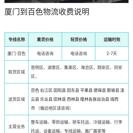
厦门到百色物流收费说明
专线名称
重货价格
轻货价格
运输时效
厦门-百色
电话咨询
电话咨询
2-7天
思明区、湖里区、集美区、海沧区、翔安区、同安
取货区域
区、
百色
右江区
田阳县
田东县
平果县
德保县
那坡县
凌
送货区域
云县
乐业县
田林县
西林县
隆林各族自治县
靖西
市
（偏远地区请咨询）
整车运输、零担运输、轿车托运、冷链运输、行李
主营业务
托运、设备运输、专线运输、搬厂搬家等