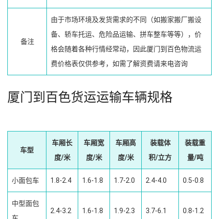
由于市场环境及发货需求的不同（如搬家搬厂搬设
备、轿车托运、危险品运输、拼车整车等等），价
备注
格会随着各种行情经常动，因此厦门到百色物流运
费价格表仅供参考，如需了解资费请来电咨询
厦门到百色货运运输车辆规格
车厢长
车厢宽
车厢高
装载体
装载重
车型
度/米
度/米
度/米
积/立方
量/吨
小面包车
1.8-2.4
1.6-1.8
1.7-2.0
2.4-4.0
0.5-0.8
中型面包
2.4-3.2
1.6-1.8
1.9-2.3
3.7-6.1
0.8-1.2
车