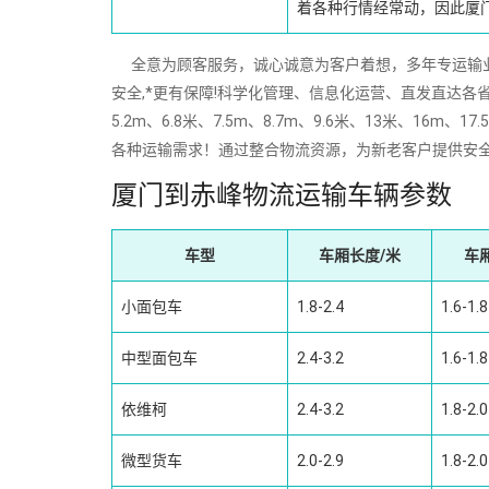
着各种行情经常动，因此厦
全意为顾客服务，诚心诚意为客户着想，多年专运输业经验
安全,*更有保障!科学化管理、信息化运营、直发直达各省
5.2m、6.8米、7.5m、8.7m、9.6米、13米、
各种运输需求！通过整合物流资源，为新老客户提供安
厦门到赤峰物流运输车辆参数
车型
车厢长度/米
车
小面包车
1.8-2.4
1.6-1.8
中型面包车
2.4-3.2
1.6-1.8
依维柯
2.4-3.2
1.8-2.0
微型货车
2.0-2.9
1.8-2.0