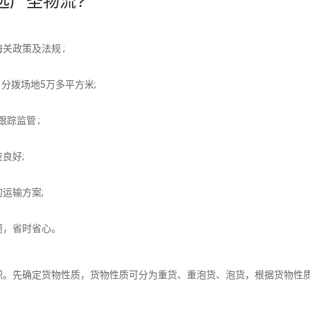
选广圣物流?
关政策及法规 ;
分拨场地5万多平方米;
踪监管 ;
良好;
运输方案;
题，省时省心。
积。先确定货物性质，货物性质可分为重货、重泡货、泡货，根据货物性