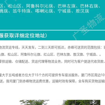
流货运专线，天天发车，二到三天即可抵达，赤峰可送货的范围包括：
沁旗、松山区、阿鲁科尔沁旗、红山区、巴林左旗、敖汉旗、宁城县、。
担运输、仓储配送、货运代理等物流业务，同时可为客户提送代收货款
大于五吨或者方位大于15个方的可提供专车接派服务，厦门市区周边10
派送，我司厦门到赤峰物流运费优惠，运输时效有保障，全车购买货物运输