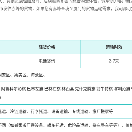
、货损货缺理赔及时、后续服务完善的综合物流体验，诚挚助力客户新
城市发往赤峰的货物，如果您有赤峰全境至厦门的货物运输需求，我司都可
轻货价格
运输时效
电话咨询
2-7天
同安区、集美区、海沧区、
区
阿鲁科尔沁旗
巴林左旗
巴林右旗
林西县
克什克腾旗
翁牛特旗
喀喇沁旗
）
托运、冷链运输、行李托运、设备运输、专线运输、搬厂搬家等
不同（如搬家搬厂搬设备、轿车托运、危险品运输、拼车整车等等），价