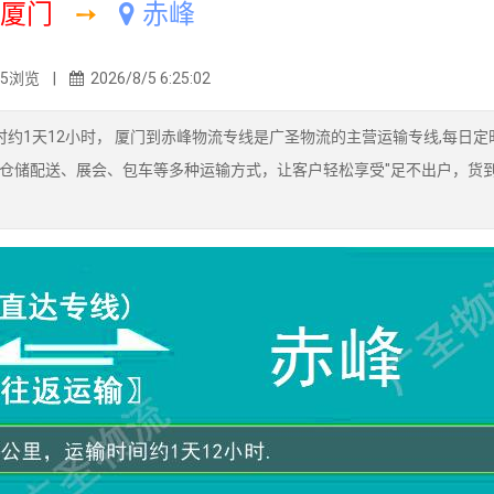
厦门
➙
赤峰
05浏览 |
2026/8/5 6:25:02
时约1天12小时， 厦门到赤峰物流专线是广圣物流的主营运输专线,每日定
仓储配送、展会、包车等多种运输方式，让客户轻松享受"足不出户，货