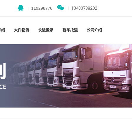
|
119298776
|
13400788202
专线
大件物流
长途搬家
轿车托运
公司介绍