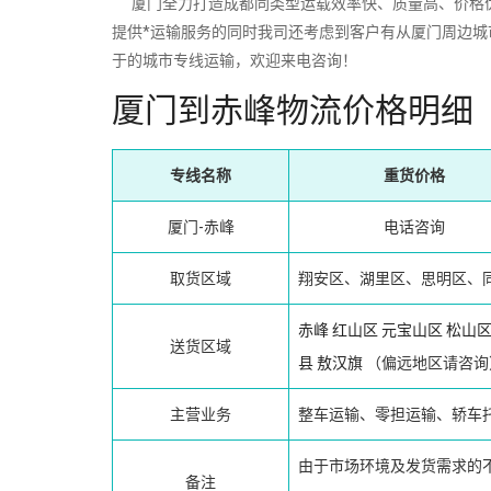
厦门全力打造成都同类型运载效率快、质量高、价格优
提供*运输服务的同时我司还考虑到客户有从厦门周边
于的城市专线运输，欢迎来电咨询！
厦门到赤峰物流价格明细
专线名称
重货价格
厦门-赤峰
电话咨询
取货区域
翔安区、湖里区、思明区、
赤峰
红山区
元宝山区
松山
送货区域
县
敖汉旗
（偏远地区请咨询
主营业务
整车运输、零担运输、轿车
由于市场环境及发货需求的
备注