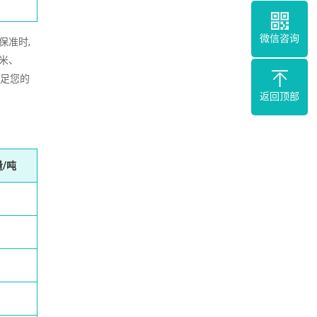
微信咨询
保准时,
2米、
满足您的
返回顶部
/吨