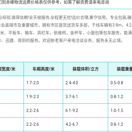
门到赤峰物流运费价格表仅供参考，如需了解资费请来电咨询
,值得信赖!全天候服务,全程更无忧!运价合理,重守信用，专业包装,确
会直辖市及重要城市，拥有市区提货送货车多部，干线车辆有3.8m、4.
16m、17.5米、平板车、箱车、高栏车，依维柯，金杯车，小面包等包车服务，能
全、迅捷、周到的服务。欢迎新老客户来电洽谈业务，服务永无止境。
厢宽度/米
车厢高度/米
装载体积/立方
装载重量
1.7-2.0
2.4-4.0
0.5-0.8
1.9-2.3
3.7-6.1
0.8-1.2
2.2-2.6
6.1-9.2
1.0-1.5
2.2-2.6
4.2-6.7
0.8-1.2