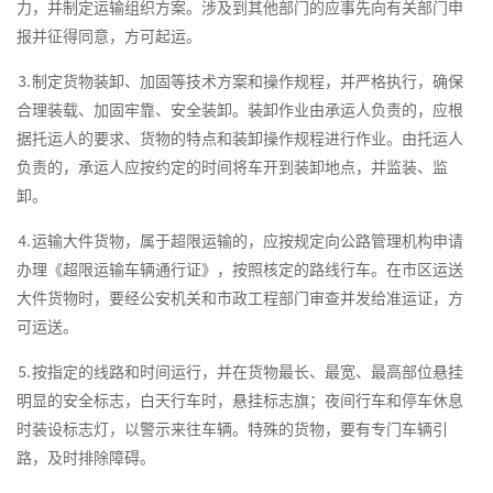
力，并制定运输组织方案。涉及到其他部门的应事先向有关部门申
报并征得同意，方可起运。
⒊制定货物装卸、加固等技术方案和操作规程，并严格执行，确保
合理装载、加固牢靠、安全装卸。装卸作业由承运人负责的，应根
据托运人的要求、货物的特点和装卸操作规程进行作业。由托运人
负责的，承运人应按约定的时间将车开到装卸地点，并监装、监
卸。
⒋运输大件货物，属于超限运输的，应按规定向公路管理机构申请
办理《超限运输车辆通行证》，按照核定的路线行车。在市区运送
大件货物时，要经公安机关和市政工程部门审查并发给准运证，方
可运送。
⒌按指定的线路和时间运行，并在货物最长、最宽、最高部位悬挂
明显的安全标志，白天行车时，悬挂标志旗；夜间行车和停车休息
时装设标志灯，以警示来往车辆。特殊的货物，要有专门车辆引
路，及时排除障碍。