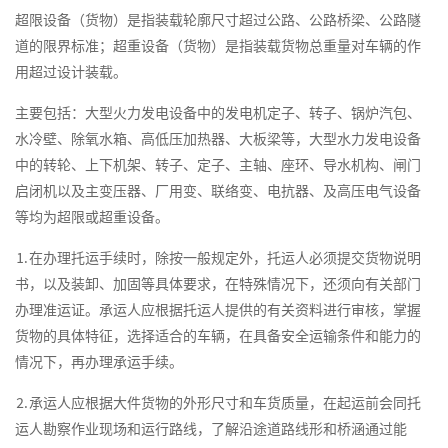
超限设备（货物）是指装载轮廓尺寸超过公路、公路桥梁、公路隧
道的限界标准；超重设备（货物）是指装载货物总重量对车辆的作
用超过设计装载。
主要包括：大型火力发电设备中的发电机定子、转子、锅炉汽包、
水冷壁、除氧水箱、高低压加热器、大板梁等，大型水力发电设备
中的转轮、上下机架、转子、定子、主轴、座环、导水机构、闸门
启闭机以及主变压器、厂用变、联络变、电抗器、及高压电气设备
等均为超限或超重设备。
⒈在办理托运手续时，除按一般规定外，托运人必须提交货物说明
书，以及装卸、加固等具体要求，在特殊情况下，还须向有关部门
办理准运证。承运人应根据托运人提供的有关资料进行审核，掌握
货物的具体特征，选择适合的车辆，在具备安全运输条件和能力的
情况下，再办理承运手续。
⒉承运人应根据大件货物的外形尺寸和车货质量，在起运前会同托
运人勘察作业现场和运行路线，了解沿途道路线形和桥涵通过能