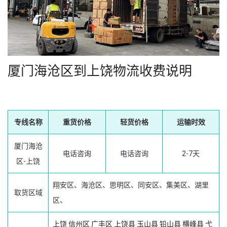
厦门海沧区到上饶物流收费说明
专线名称
重货价格
轻货价格
运输时效
厦门海沧
电话咨询
电话咨询
2-7天
区-上饶
翔安区、海沧区、思明区、同安区、集美区、湖里
取货区域
区、
上饶
信州区
广丰区
上饶县
玉山县
铅山县
横峰县
弋