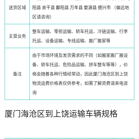
送货区域
阳县
余干县
鄱阳县
万年县
婺源县
德兴市
（偏远地
区请咨询）
整车运输、零担运输、轿车托运、冷链运输、行李
主营业务
托运、设备运输、专线运输、搬厂搬家等
由于市场环境及发货需求的不同（如搬家搬厂搬设
备、轿车托运、危险品运输、拼车整车等等），价
备注
格会随着各种行情经常动，因此厦门海沧区到上饶
物流运费价格表仅供参考，如需了解资费请来电咨
询
厦门海沧区到上饶运输车辆规格