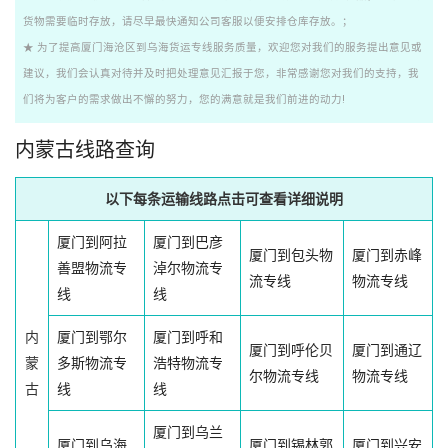
货物需要临时存放，请尽早最快通知公司客服以便安排仓库存放。；
★ 为了提高厦门海沧区到乌海货运专线服务质量，欢迎您对我们的服务提出意见或
建议，我们会认真对待并及时把处理意见汇报于您，非常感谢您对我们的支持，我
们将为客户的需求做出不懈的努力，您的满意就是我们前进的动力!
内蒙古线路查询
以下每条运输线路点击可查看详细说明
厦门到阿拉
厦门到巴彦
厦门到包头物
厦门到赤峰
善盟物流专
淖尔物流专
流专线
物流专线
线
线
内
厦门到鄂尔
厦门到呼和
厦门到呼伦贝
厦门到通辽
蒙
多斯物流专
浩特物流专
尔物流专线
物流专线
古
线
线
厦门到乌兰
厦门到乌海
厦门到锡林郭
厦门到兴安