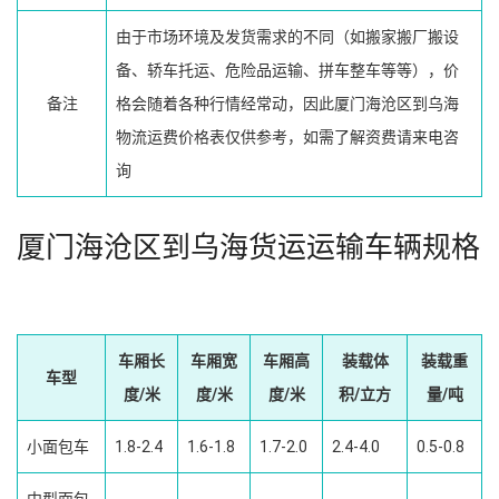
由于市场环境及发货需求的不同（如搬家搬厂搬设
备、轿车托运、危险品运输、拼车整车等等），价
备注
格会随着各种行情经常动，因此厦门海沧区到乌海
物流运费价格表仅供参考，如需了解资费请来电咨
询
厦门海沧区到乌海货运运输车辆规格
车厢长
车厢宽
车厢高
装载体
装载重
车型
度/米
度/米
度/米
积/立方
量/吨
小面包车
1.8-2.4
1.6-1.8
1.7-2.0
2.4-4.0
0.5-0.8