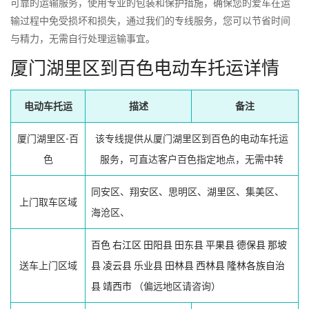
可靠的运输服务，使用专业的包装和保护措施，确保您的爱车在运
输过程中免受损坏和损失，通过我们的专线服务，您可以节省时间
与精力，无需自行处理运输事宜。
厦门湖里区到百色电动车托运详情
电动车托运
描述
备注
厦门湖里区-百
该专线提供从厦门湖里区到百色的电动车托运
色
服务，可直达客户百色指定地点，无需中转
同安区、翔安区、思明区、湖里区、集美区、
上门取车区域
海沧区、
百色
右江区
田阳县
田东县
平果县
德保县
那坡
送车上门区域
县
凌云县
乐业县
田林县
西林县
隆林各族自治
县
靖西市
（偏远地区请咨询）