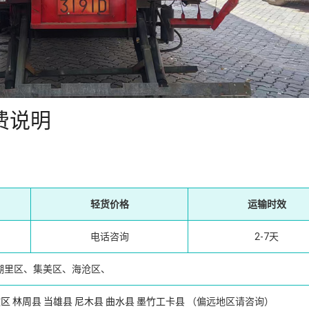
费说明
轻货价格
运输时效
电话咨询
2-7天
湖里区、集美区、海沧区、
孜区
林周县
当雄县
尼木县
曲水县
墨竹工卡县
（偏远地区请咨询）