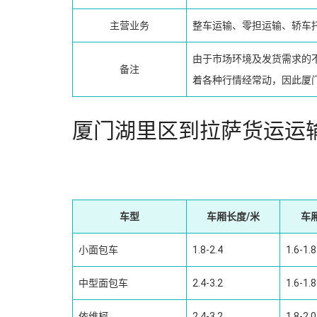
主营业务
整车运输、零担运输、轿车
由于市场环境及发货需求的
备注
着各种行情经常动，因此厦
厦门湖里区到拉萨货运运
车型
车厢长度/米
车
小面包车
1.8-2.4
1.6-1.8
中型面包车
2.4-3.2
1.6-1.8
依维柯
2.4-3.2
1.8-2.0