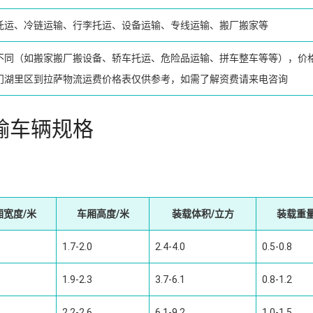
托运、冷链运输、行李托运、设备运输、专线运输、搬厂搬家等
不同（如搬家搬厂搬设备、轿车托运、危险品运输、拼车整车等等），价
门湖里区到拉萨物流运费价格表仅供参考，如需了解资费请来电咨询
输车辆规格
厢宽度/米
车厢高度/米
装载体积/立方
装载重量
1.7-2.0
2.4-4.0
0.5-0.8
1.9-2.3
3.7-6.1
0.8-1.2
2.2-2.6
6.1-9.2
1.0-1.5