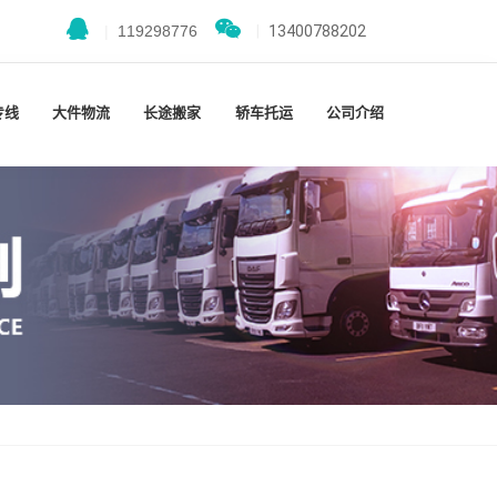
|
119298776
|
13400788202
专线
大件物流
长途搬家
轿车托运
公司介绍