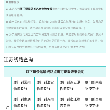
温馨提示
★ 本站所列
厦门湖里区到苏州物流专线
费用与时效仅供参考，如需详细了解收费标
准请电话咨询。
★ 由于货运运输比较特殊，请您托运之前仔细清点您所托运的所有物品；如果您的
货物需要临时存放，请尽早最快通知公司客服以便安排仓库存放。；
★ 为了提高厦门湖里区到苏州货运专线服务质量，欢迎您对我们的服务提出意见或
建议，我们会认真对待并及时把处理意见汇报于您，非常感谢您对我们的支持，我
们将为客户的需求做出不懈的努力，您的满意就是我们前进的动力!
江苏线路查询
以下每条运输线路点击可查看详细说明
厦门到常州
厦门到淮安
厦门到连云港
厦门到南京
物流专线
物流专线
物流专线
物流专线
厦门到南通
厦门到苏州
厦门到宿迁物
厦门到泰州
物流专线
物流专线
流专线
物流专线
江