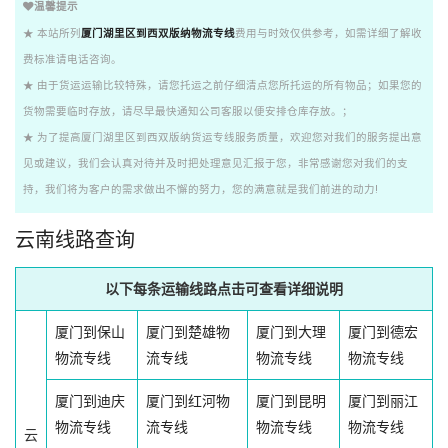
温馨提示
★ 本站所列
厦门湖里区到西双版纳物流专线
费用与时效仅供参考，如需详细了解收
费标准请电话咨询。
★ 由于货运运输比较特殊，请您托运之前仔细清点您所托运的所有物品；如果您的
货物需要临时存放，请尽早最快通知公司客服以便安排仓库存放。；
★ 为了提高厦门湖里区到西双版纳货运专线服务质量，欢迎您对我们的服务提出意
见或建议，我们会认真对待并及时把处理意见汇报于您，非常感谢您对我们的支
持，我们将为客户的需求做出不懈的努力，您的满意就是我们前进的动力!
云南线路查询
以下每条运输线路点击可查看详细说明
厦门到保山
厦门到楚雄物
厦门到大理
厦门到德宏
物流专线
流专线
物流专线
物流专线
厦门到迪庆
厦门到红河物
厦门到昆明
厦门到丽江
物流专线
流专线
物流专线
物流专线
云