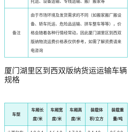
托运、设备运输、专线运输、搬厂搬家等
由于市场环境及发货需求的不同（如搬家搬厂搬设
备、轿车托运、危险品运输、拼车整车等等），价
备注
格会随着各种行情经常动，因此厦门湖里区到西双
版纳物流运费价格表仅供参考，如需了解资费请来
电咨询
厦门湖里区到西双版纳货运运输车辆
规格
车厢长
车厢宽
车厢高
装载体
装载重
车型
度/米
度/米
度/米
积/立方
量/吨