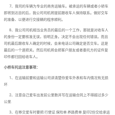
7、我司的车辆为专业的商务运输车。被承运的车辆或者小轿车
即将到达目的后，我公司司机将提前跟收车人保持联系。做好交车
的准备、以便进行交接辆的程序顺利。
8、我公司司机相当业务员的最后的一个工作，那就是对收车人
的身份一定要核准无误，验明正身。决定不会出现任何错误。而且
司机最后跟收车人确定的时候，会来电话公司确定是否交车。这是
最后的一个道把关。然后司机将会把客户朋友或者委托方的证件复
印件都归回给收车人。
小桥车托运注意事项：
1、在运输前要和运输公司讲清楚你爱车外表和车内情况有无损
坏.
2、注意自己爱车出发前公里数并写在运输合同上不得超过多少
公里.
3、在移交爱车时要把.行使证.保险单.养路费单.复印2份交给承运