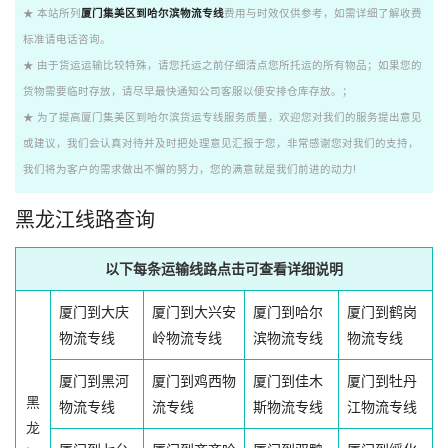
★ 本站所列
厦门集美区到哈尔滨物流专线
费用与时效仅供参考，如需详细了解收费
标准请电话咨询。
★ 由于货运运输比较特殊，请您托运之前仔细清点您所托运的所有物品；如果您的
货物需要临时存放，请尽早最快通知公司客服以便安排仓库存放。；
★ 为了提高厦门集美区到哈尔滨货运专线服务质量，欢迎您对我们的服务提出意见
或建议，我们会认真对待并及时把处理意见汇报于您，非常感谢您对我们的支持，
我们将为客户的需求做出不懈的努力，您的满意就是我们前进的动力!
黑龙江线路查询
以下每条运输线路点击可查看详细说明
厦门到大庆
厦门到大兴安
厦门到哈尔
厦门到鹤岗
物流专线
岭物流专线
滨物流专线
物流专线
厦门到黑河
厦门到鸡西物
厦门到佳木
厦门到牡丹
黑
物流专线
流专线
斯物流专线
江物流专线
龙