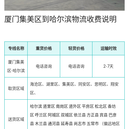
厦门集美区到哈尔滨物流收费说明
专线名称
重货价格
轻货价格
运输时效
厦门集美
电话咨询
电话咨询
2-7天
区-哈尔滨
海沧区、湖里区、集美区、同安区、思明区、翔安
取货区域
区、
哈尔滨
道里区
南岗区
道外区
平房区
松北区
香坊
区
呼兰区
阿城区
双城区
依兰县
方正县
宾县
巴彦
送货区域
县
木兰县
通河县
延寿县
尚志市
五常市
（偏远地区