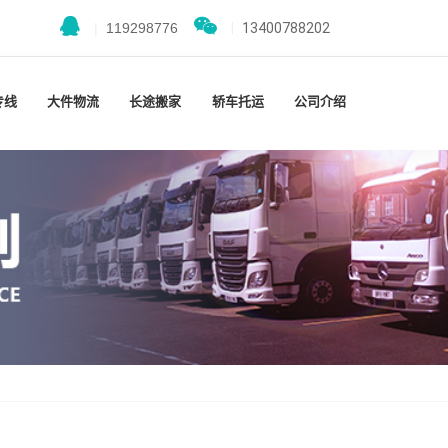
|
119298776
|
13400788202
专线
大件物流
长途搬家
轿车托运
公司介绍