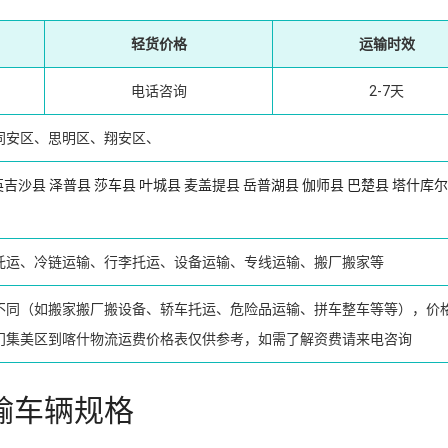
轻货价格
运输时效
电话咨询
2-7天
同安区、思明区、翔安区、
英吉沙县
泽普县
莎车县
叶城县
麦盖提县
岳普湖县
伽师县
巴楚县
塔什库尔
）
托运、冷链运输、行李托运、设备运输、专线运输、搬厂搬家等
不同（如搬家搬厂搬设备、轿车托运、危险品运输、拼车整车等等），价
门集美区到喀什物流运费价格表仅供参考，如需了解资费请来电咨询
输车辆规格