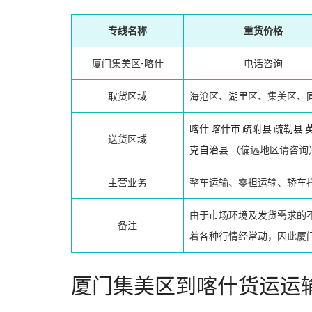
专线名称
重货价格
厦门集美区-喀什
电话咨询
取货区域
海沧区、湖里区、集美区、
喀什
喀什市
疏附县
疏勒县
送货区域
克自治县
（偏远地区请咨询
主营业务
整车运输、零担运输、轿车
由于市场环境及发货需求的
备注
着各种行情经常动，因此厦
厦门集美区到喀什货运运