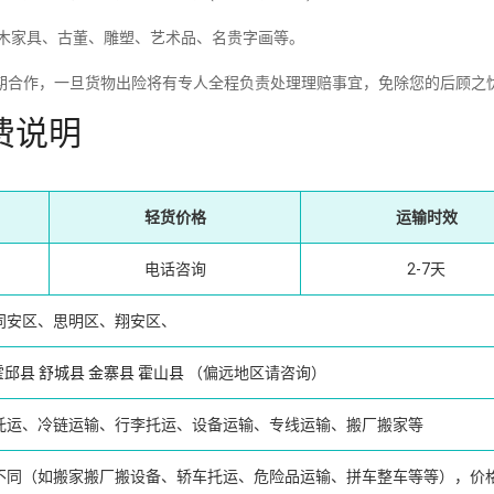
红木家具、古董、雕塑、艺术品、名贵字画等。
期合作，一旦货物出险将有专人全程负责处理理赔事宜，免除您的后顾之
费说明
轻货价格
运输时效
电话咨询
2-7天
同安区、思明区、翔安区、
霍邱县
舒城县
金寨县
霍山县
（偏远地区请咨询）
托运、冷链运输、行李托运、设备运输、专线运输、搬厂搬家等
不同（如搬家搬厂搬设备、轿车托运、危险品运输、拼车整车等等），价