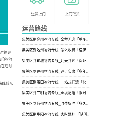
送货上门
上门取货
运营路线
集美区到亳州物流专线_全程无虑「整车配货」
集美区到池州物流专线_怎么收费「运保时效」
物运输更
业的物流
集美区到宣城物流专线_几天到达「保证时效」
物在途时
集美区到福州物流专线_运价实惠「多年经验」
集美区到莆田物流专线_一站式托运「快运有保障」
来降低从
集美区到三明物流专线_全境配送「限时必达」
集美区到宿州物流专线_收费标准「多久能到」
集美区到阜阳物流专线_实时跟踪 「随叫随到」