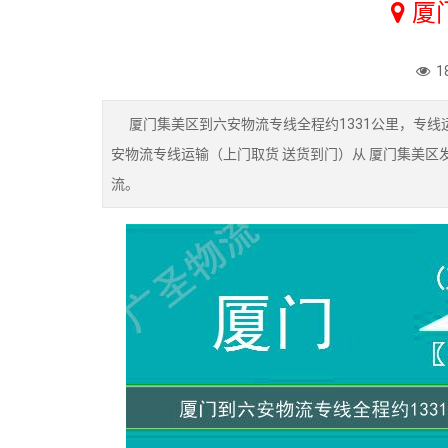
厦
1
厦门集美区到六安物流专线全程约1331公里，专线运
安物流专线运输（上门取货 送货到门）从 厦门集美区
流。