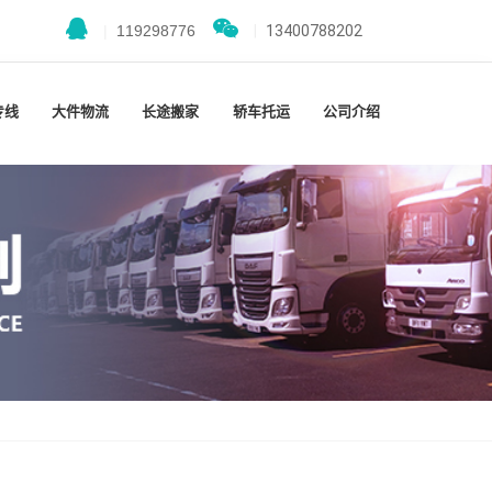
|
119298776
|
13400788202
专线
大件物流
长途搬家
轿车托运
公司介绍