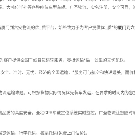
板、大吨位半挂等各种吨位车型车辆。广圣物流，实名注册，安全可靠，
厦门到六安物流的优_质平台，始终致力于为客户提供优_质*的
厦门到六
，为客户提供全国千线普货运输服务，零担运输*后一公里的无忧配送。
R安全、准时、无忧、经济的全国运输，*服务可与航空和快递媲美，而价
物流运输难题。可根据货物实际情况优先装车发运，在要求的时间内为您
物品质的高度安全，全程GPS车载定位系统实时监控，广圣物流让您随时
展览运输、行李托运、搬家托运(免费上门估价)。