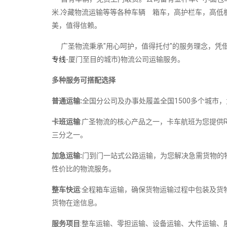
米.冷藏物流运输等等各种车辆 箱车，高护栏车，高低
美，值得信赖。
广圣物流秉承"用心呵护，值得托付"的服务理念，凭借
专线
-厦门至目的城市}物流公司运输服务。
多种服务可搭配选择
普通运输:
全国分公司及办事处履盖全国1500多个城市
卡班运输
:广圣物流的核心产品之一，卡车航班为您提供
三分之一。
加急运输:
门到门一站式公路运输，为您解决急需货物的
性价比的物流服务。
整车快运
:全程箱车运输，确保货物运输过程中包装及货
货物在途信息。
服务项目
:整车运输、零担运输、设备运输、大件运输、