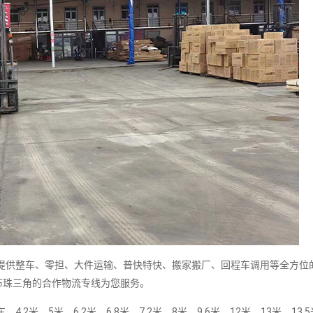
供整车、零担、大件运输、普快特快、搬家搬厂、回程车调用等全方位
布珠三角的合作物流专线为您服务。
5米、6.2米、6.8米、7.2米、8米、9.6米、12米、13米、13.5米