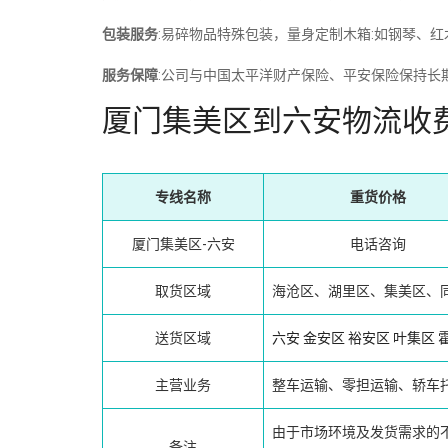
包装服务
:易碎物品特殊包装，量身定制木箱:如钢琴、
服务保障
:公司与中国太平洋财产保险、平安保险保持长
厦门集美区到六安物流收
专线名称
重货价格
厦门集美区-六安
电话咨询
取货区域
海沧区、湖里区、集美区、
送货区域
六安
金安区
裕安区
叶集区
主营业务
整车运输、零担运输、轿车
由于市场环境及发货需求的
备注