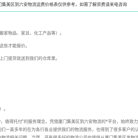
门集美区到六安物流运费价格表仅供参考，如需了解资费请来电咨询
、搬家物品、家且、化工产品等）。
这些才能报价。
送上门提货就送到我们的仓库里。
）。
，值得托付”的服务理念，凭借厦门集美区到六安物流的*平台，始终致
我们一直多年的在为各行各业提供我们的物流服务，也得到了很多客户的
决物流相关问题。当然，还有很多好的物流公司也提供从厦门集美区发物